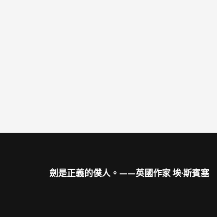
劍是正義的僕人。——英國作家 埃·斯賓塞