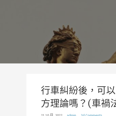
略
過
理聯國際法律事務所林岡輝
內
追求正義、熱情、同理及完美
容
行車糾紛後，可以
方理論嗎？(車禍
21 10 月, 2022
admin
2d Comments