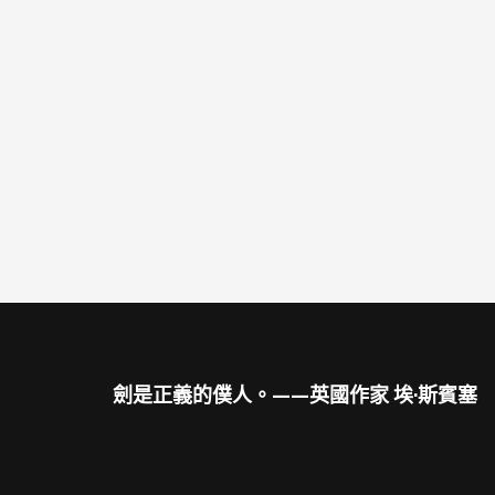
劍是正義的僕人。——英國作家 埃·斯賓塞