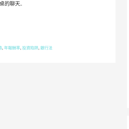
桌的聊天…
特
,
年報酬率
,
投資陷阱
,
銀行法