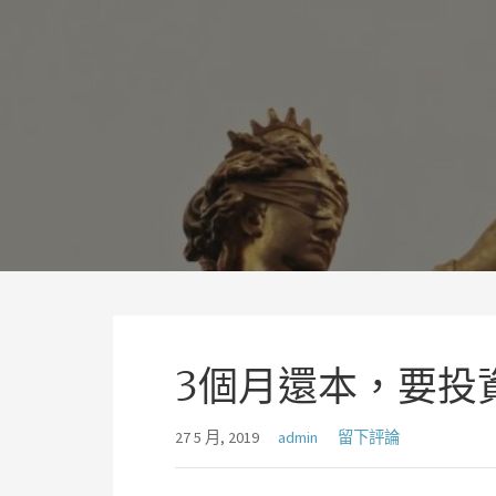
略
過
理聯國際法律事務所林岡輝
內
追求正義、熱情、同理及完美
容
3個月還本，要投
27 5 月, 2019
admin
留下評論