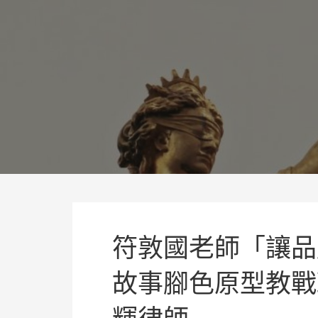
略
過
理聯國際法律事務所林岡輝
內
追求正義、熱情、同理及完美
容
符敦國老師「讓品
故事腳色原型教戰