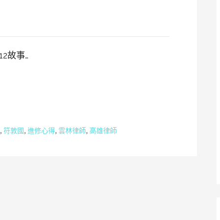
2故事…
,
符敦國
,
進修心得
,
雲林律師
,
高雄律師