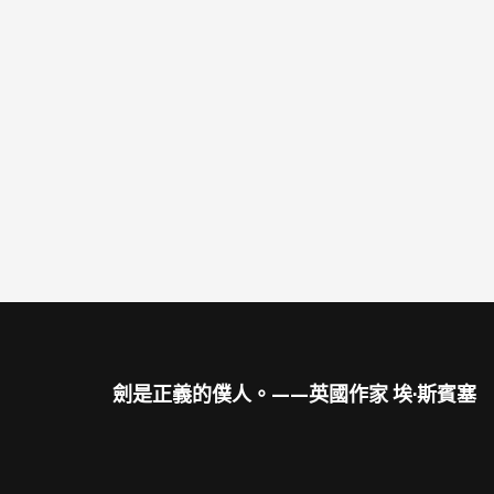
劍是正義的僕人。——英國作家 埃·斯賓塞