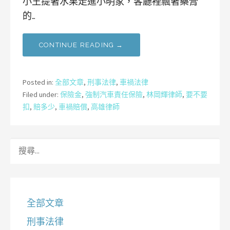
小王提著水果走進小明家，客廳裡飄著藥膏
的…
CONTINUE READING →
Posted in:
全部文章
,
刑事法律
,
車禍法律
Filed under:
保險金
,
強制汽車責任保險
,
林岡輝律師
,
要不要
扣
,
賠多少
,
車禍賠償
,
高雄律師
搜
尋
關
鍵
字:
全部文章
刑事法律