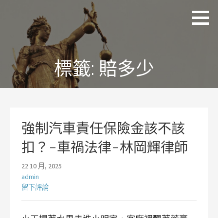
略
理
追求
過
聯
正
國
內
際
義、
容
法
熱
律
情、
標籤:
賠多少
事
務
同理
所
及完
林
美
岡
輝
律
師
強制汽車責任保險金該不該
扣？-車禍法律-林岡輝律師
22 10 月, 2025
admin
留下評論