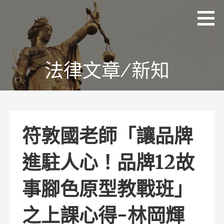
略
理
追求
過
聯
正
國
內
際
義、
容
法
熱
律
情、
法律文章/新知
事
務
同理
所
及完
林
美
岡
輝
律
師
符敦國老師「讓品牌
進駐人心！品牌12故
事腳色原型教戰班」
之上課心得-林岡輝