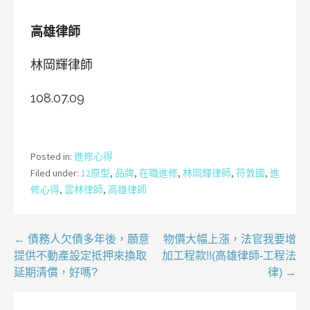
高雄律師
林岡輝律師
108.07.09
Posted in:
進修心得
Filed under:
12原型
,
品牌
,
在職進修
,
林岡輝律師
,
符敦國
,
進
修心得
,
雲林律師
,
高雄律師
文
← 債務人欠債多年後，願意
物價大幅上漲，法官我要增
提供不動產設定抵押來換取
加工程款!!(高雄律師-工程法
章
延期清償，好嗎?
律) →
導