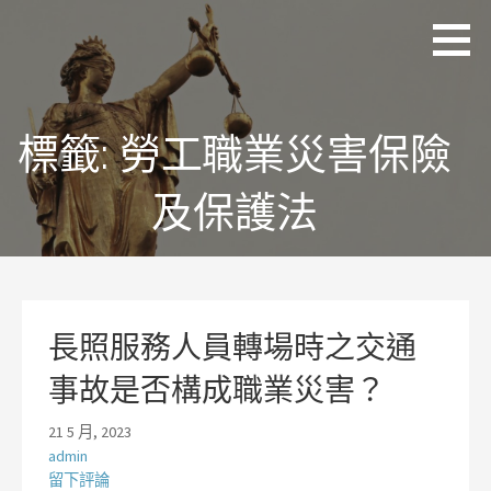
略
理
追求
過
聯
正
國
內
際
義、
容
法
熱
律
情、
標籤:
勞工職業災害保險
事
務
同理
所
及完
及保護法
林
美
岡
輝
律
師
長照服務人員轉場時之交通
事故是否構成職業災害？
21 5 月, 2023
admin
留下評論