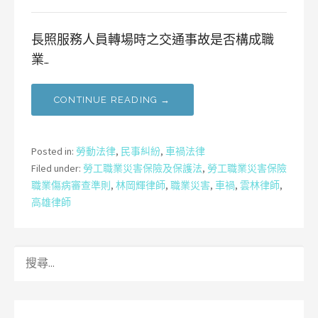
長照服務人員轉場時之交通事故是否構成職
業…
CONTINUE READING →
Posted in:
勞動法律
,
民事糾紛
,
車禍法律
Filed under:
勞工職業災害保險及保護法
,
勞工職業災害保險
職業傷病審查準則
,
林岡輝律師
,
職業災害
,
車禍
,
雲林律師
,
高雄律師
搜
尋
關
鍵