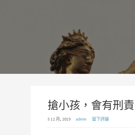
略
過
理聯國際法律事務所林岡輝
內
追求正義、熱情、同理及完美
容
搶小孩，會有刑責
5 12 月, 2019
admin
留下評論