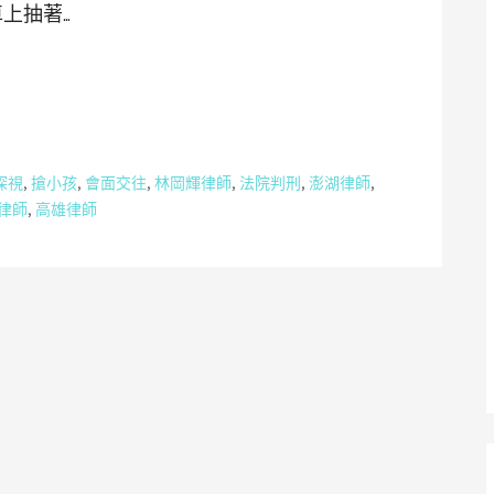
上抽著…
探視
,
搶小孩
,
會面交往
,
林岡輝律師
,
法院判刑
,
澎湖律師
,
律師
,
高雄律師