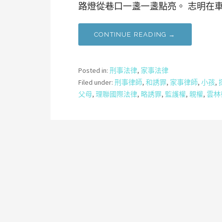
路燈從巷口一盞一盞點亮。 志明在車
CONTINUE READING →
Posted in:
刑事法律
,
家事法律
Filed under:
刑事律師
,
和誘罪
,
家事律師
,
小孩
,
父母
,
理聯國際法律
,
略誘罪
,
監護權
,
親權
,
雲林