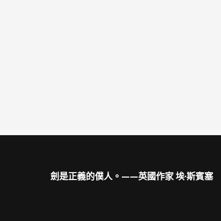
劍是正義的僕人。——英國作家 埃·斯賓塞