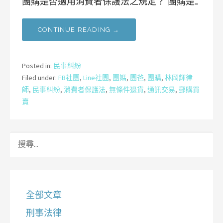
團購是否適用消費者保護法之規定？ 團購是…
CONTINUE READING →
Posted in:
民事糾紛
Filed under:
FB社團
,
Line社團
,
團媽
,
團爸
,
團購
,
林岡輝律
師
,
民事糾紛
,
消費者保護法
,
無條件退貨
,
通訊交易
,
郵購買
賣
搜
尋
關
鍵
字:
全部文章
刑事法律