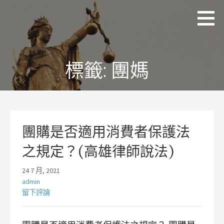
略
理
追求
過
聯
正
國
內
際
義、
容
法
熱
律
情、
標籤:
團媽
事
務
同理
所
及完
林
美
岡
輝
律
師
團購是否適用消費者保護法
之規定？(高雄律師說法)
24 7 月, 2021
admin
留下評論