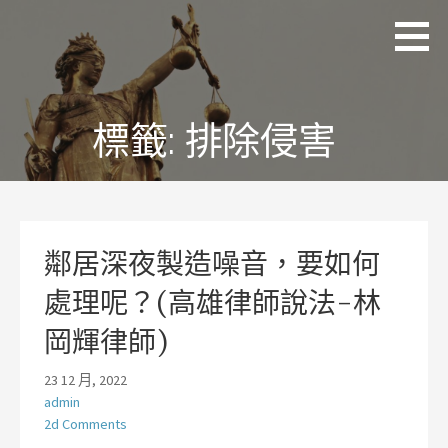
略
理
追求
過
聯
正
國
內
際
義、
容
法
熱
律
情、
標籤:
排除侵害
事
務
同理
所
及完
林
美
岡
輝
律
師
鄰居深夜製造噪音，要如何
處理呢？(高雄律師說法-林
岡輝律師)
23 12 月, 2022
admin
2d Comments