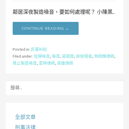
鄰居深夜製造噪音，要如何處理呢？ 小陳黑…
CONTINUE READING →
Posted in:
民事糾紛
Filed under:
低頻噪音
,
噪音
,
惡鄰居
,
排除侵害
,
林岡輝律師
,
禁止製造噪音
,
雲林律師
,
高雄律師
搜
尋
關
鍵
字:
全部文章
刑事法律