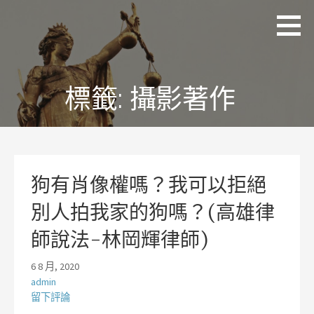
略
理
追求
過
聯
正
國
內
際
義、
容
法
熱
律
情、
標籤:
攝影著作
事
務
同理
所
及完
林
美
岡
輝
律
師
狗有肖像權嗎？我可以拒絕
別人拍我家的狗嗎？(高雄律
師說法-林岡輝律師)
6 8 月, 2020
admin
留下評論