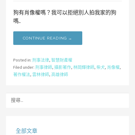
狗有肖像權嗎？我可以拒絕別人拍我家的狗
嗎…
CONTINUE READING →
Posted in:
刑事法律
,
智慧財產權
Filed under:
刑事律師
,
攝影著作
,
林岡輝律師
,
柴犬
,
肖像權
,
著作權法
,
雲林律師
,
高雄律師
搜
尋
關
鍵
字:
全部文章