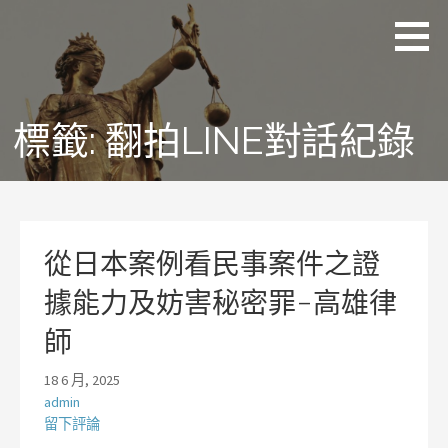
略
理
追求
過
聯
正
國
內
際
義、
容
法
熱
律
情、
標籤:
翻拍LINE對話紀錄
事
務
同理
所
及完
林
美
岡
輝
律
師
從日本案例看民事案件之證
據能力及妨害秘密罪-高雄律
師
18 6 月, 2025
admin
留下評論