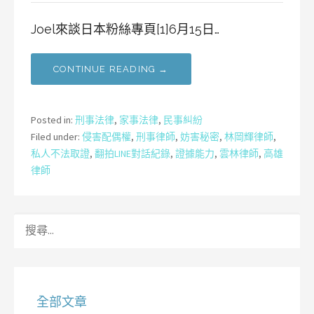
Joel來談日本粉絲專頁[1]6月15日…
CONTINUE READING →
Posted in:
刑事法律
,
家事法律
,
民事糾紛
Filed under:
侵害配偶權
,
刑事律師
,
妨害秘密
,
林岡輝律師
,
私人不法取證
,
翻拍LINE對話紀錄
,
證據能力
,
雲林律師
,
高雄
律師
搜
尋
關
鍵
字:
全部文章