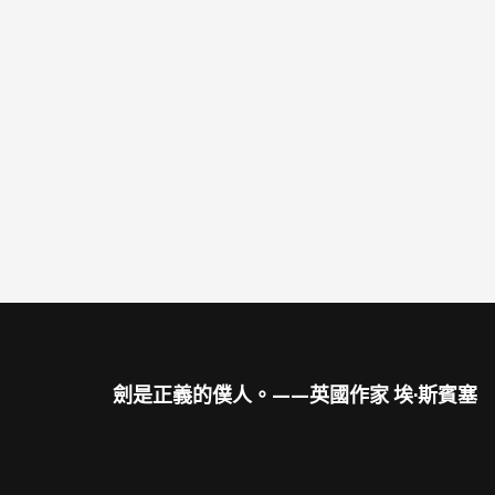
劍是正義的僕人。——英國作家 埃·斯賓塞