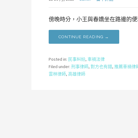
傍晚時分，小王與春嬌坐在路邊的便
CONTINUE READING →
Posted in:
民事糾紛
,
車禍法律
Filed under:
刑事律師
,
對方也有錯
,
推薦車禍律
雲林律師
,
高雄律師