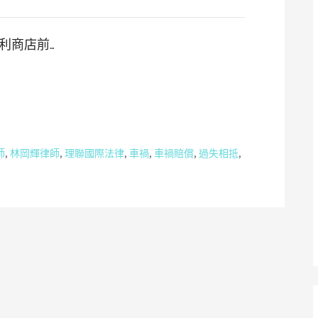
利商店前…
師
,
林岡輝律師
,
理聯國際法律
,
車禍
,
車禍賠償
,
過失相抵
,