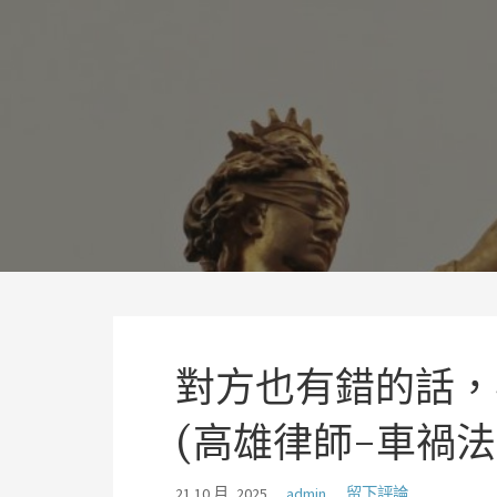
略
過
理聯國際法律事務所林岡輝
內
追求正義、熱情、同理及完美
容
對方也有錯的話，
(高雄律師-車禍法
21 10 月, 2025
admin
留下評論