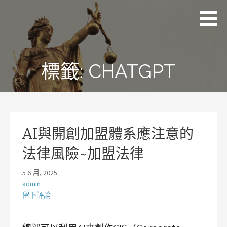
略
理
追求
過
聯
正
國
內
際
義、
容
法
熱
律
情、
標籤:
CHATGPT
事
務
同理
所
及完
林
美
岡
輝
律
師
AI與開創加盟體系應注意的
法律風險~加盟法律
5 6 月, 2025
admin
留下評論