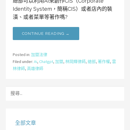
總部可以利用AI來創作CIS（Corporate
Identity System，簡稱CIS）或者店內的裝
潢、或者菜單等著作嗎?
CONTINUE READING →
Posted in:
加盟法律
Filed under:
Ai
,
Chatgpt
,
加盟
,
林岡輝律師
,
總部
,
著作權
,
雲
林律師
,
高雄律師
搜
尋
關
鍵
字:
全部文章