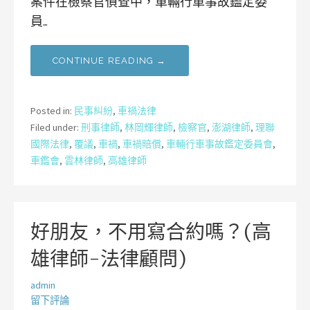
案件在檢察官偵查中，車輛行車事故鑑定委
員…
CONTINUE READING →
Posted in:
民事糾紛
,
車禍法律
Filed under:
刑事律師
,
林岡輝律師
,
檢察官
,
澎湖律師
,
理聯
國際法律
,
覆議
,
車禍
,
車禍賠償
,
車輛行車事故鑑定委員會
,
車鑑會
,
雲林律師
,
高雄律師
好朋友，不用寫合約嗎？(高
雄律師-法律顧問)
admin
留下評論