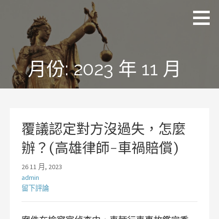
略
理
追求
過
聯
正
國
內
際
義、
容
法
熱
律
情、
月份:
2023 年 11 月
事
務
同理
所
及完
林
美
岡
輝
律
師
覆議認定對方沒過失，怎麼
辦？(高雄律師-車禍賠償)
26 11 月, 2023
admin
留下評論