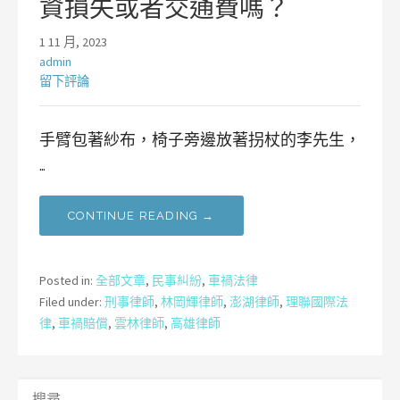
資損失或者交通費嗎？
1 11 月, 2023
admin
留下評論
手臂包著紗布，椅子旁邊放著拐杖的李先生，
…
CONTINUE READING →
Posted in:
全部文章
,
民事糾紛
,
車禍法律
Filed under:
刑事律師
,
林岡輝律師
,
澎湖律師
,
理聯國際法
律
,
車禍賠償
,
雲林律師
,
高雄律師
搜