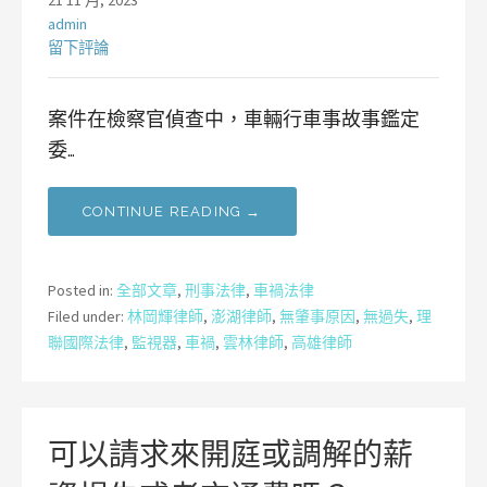
21 11 月, 2023
admin
留下評論
案件在檢察官偵查中，車輛行車事故事鑑定
委…
CONTINUE READING →
Posted in:
全部文章
,
刑事法律
,
車禍法律
Filed under:
林岡輝律師
,
澎湖律師
,
無肇事原因
,
無過失
,
理
聯國際法律
,
監視器
,
車禍
,
雲林律師
,
高雄律師
可以請求來開庭或調解的薪