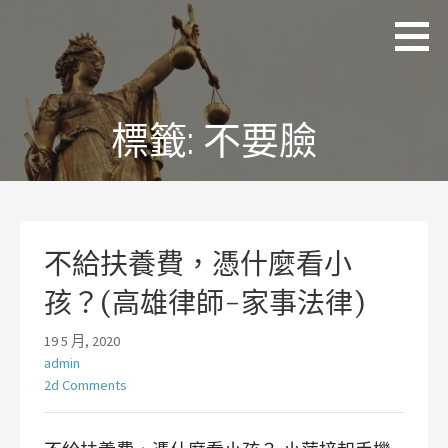
略
理
追求
過
聯
正
國
內
際
義、
容
法
熱
律
情、
標籤:
不要臉
事
務
同理
所
及完
林
美
岡
輝
律
師
不給扶養費，憑什麼看小
孩？(高雄律師-家事法律)
19 5 月, 2020
admin
2d Comments