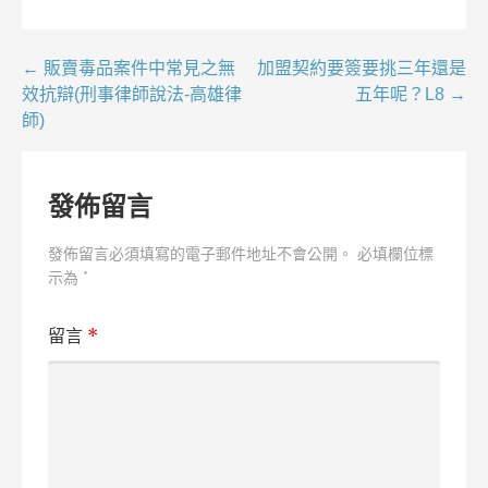
文
← 販賣毒品案件中常見之無
加盟契約要簽要挑三年還是
效抗辯(刑事律師說法-高雄律
五年呢？L8 →
章
師)
導
覽
發佈留言
發佈留言必須填寫的電子郵件地址不會公開。
必填欄位標
示為
*
留言
*