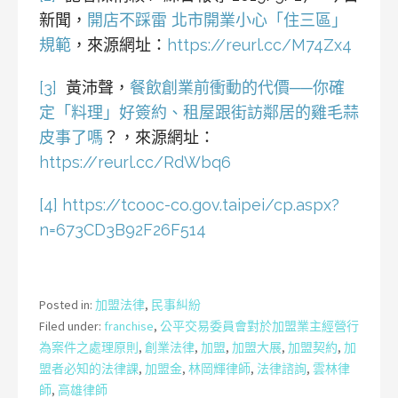
新聞，
開店不踩雷 北市開業小心「住三區」
規範
，來源網址：
https://reurl.cc/M74Zx4
[3]
黃沛聲，
餐飲創業前衝動的代價──你確
定「料理」好簽約、租屋跟街訪鄰居的雞毛蒜
皮事了嗎
？，來源網址：
https://reurl.cc/RdWbq6
[4]
https://tcooc-co.gov.taipei/cp.aspx?
n=673CD3B92F26F514
Posted in:
加盟法律
,
民事糾紛
Filed under:
franchise
,
公平交易委員會對於加盟業主經營行
為案件之處理原則
,
創業法律
,
加盟
,
加盟大展
,
加盟契約
,
加
盟者必知的法律課
,
加盟金
,
林岡輝律師
,
法律諮詢
,
雲林律
師
,
高雄律師