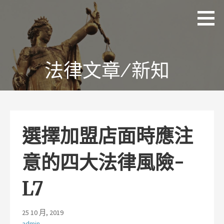
略
理
追求
過
聯
正
國
內
際
義、
容
法
熱
律
情、
法律文章/新知
事
務
同理
所
及完
林
美
岡
輝
律
師
選擇加盟店面時應注
意的四大法律風險-
L7
25 10 月, 2019
admin