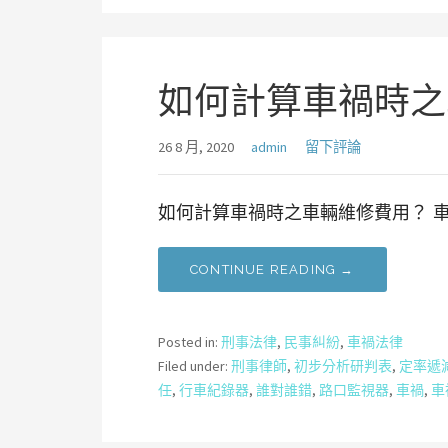
如何計算車禍時之
26 8 月, 2020
admin
留下評論
如何計算車禍時之車輛維修費用？ 車
CONTINUE READING →
Posted in:
刑事法律
,
民事糾紛
,
車禍法律
Filed under:
刑事律師
,
初步分析研判表
,
定率遞
任
,
行車紀錄器
,
誰對誰錯
,
路口監視器
,
車禍
,
車