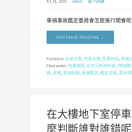
6 5 月, 2021
admin
留下評論
車禍事故鑑定委員會怎麼進行開會呢?
CONTINUE READING →
Posted in:
全部文章
,
刑事法律
,
民事糾紛
,
車禍
Filed under:
刑事律師
,
初步分析研判表
,
林岡輝
器
,
車禍
,
車禍賠償
,
車禍鑑定
,
鑑定流程
,
雲林律
在大樓地下室停車
麼判斷誰對誰錯呢