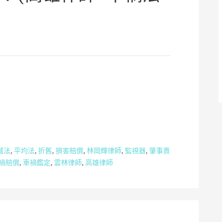
減法
,
平均法
,
折舊
,
損害賠償
,
林岡輝律師
,
監視器
,
肇事責
禍賠償
,
車禍鑑定
,
雲林律師
,
高雄律師