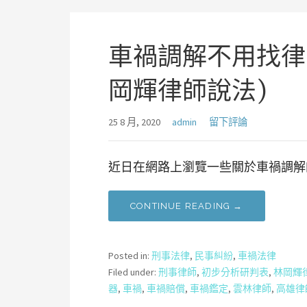
車禍調解不用找律
岡輝律師說法)
25 8 月, 2020
admin
留下評論
近日在網路上瀏覽一些關於車禍調解
CONTINUE READING →
Posted in:
刑事法律
,
民事糾紛
,
車禍法律
Filed under:
刑事律師
,
初步分析研判表
,
林岡輝
器
,
車禍
,
車禍賠償
,
車禍鑑定
,
雲林律師
,
高雄律