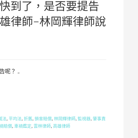
快到了，是否要提告
高雄律師-林岡輝律師說
呢？ …
減法
,
平均法
,
折舊
,
損害賠償
,
林岡輝律師
,
監視器
,
肇事責
禍賠償
,
車禍鑑定
,
雲林律師
,
高雄律師