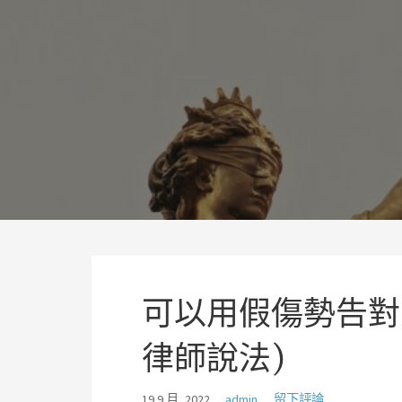
略
過
理聯國際法律事務所林岡輝
內
追求正義、熱情、同理及完美
容
可以用假傷勢告對
律師說法)
19 9 月, 2022
admin
留下評論