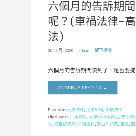
六個月的告訴期間
呢？(車禍法律-
法)
30 11 月, 2020
admin
留下評論
六個月的告訴期間快到了，是否要提告
CONTINUE READING →
Posted in:
刑事法律
,
民事糾紛
,
車禍法律
Filed under:
刑事律師
,
初步分析研判表
,
定率遞
任
,
行車紀錄器
,
誰對誰錯
,
路口監視器
,
車禍
,
車