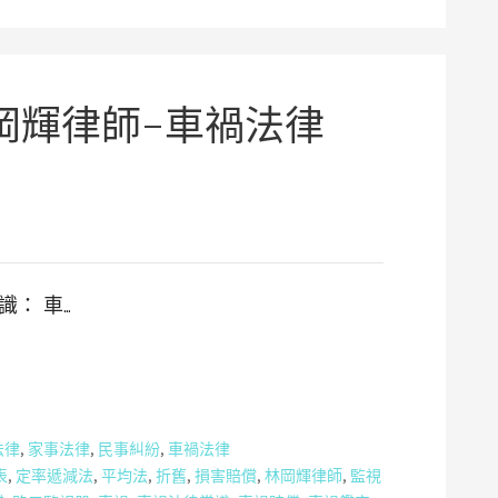
岡輝律師-車禍法律
： 車…
法律
,
家事法律
,
民事糾紛
,
車禍法律
表
,
定率遞減法
,
平均法
,
折舊
,
損害賠償
,
林岡輝律師
,
監視