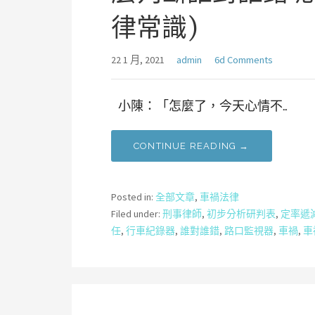
律常識)
22 1 月, 2021
admin
6d Comments
小陳：「怎麼了，今天心情不…
CONTINUE READING →
Posted in:
全部文章
,
車禍法律
Filed under:
刑事律師
,
初步分析研判表
,
定率遞
任
,
行車紀錄器
,
誰對誰錯
,
路口監視器
,
車禍
,
車