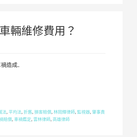
車輛維修費用？
禍造成…
減法
,
平均法
,
折舊
,
損害賠償
,
林岡輝律師
,
監視器
,
肇事責
禍賠償
,
車禍鑑定
,
雲林律師
,
高雄律師