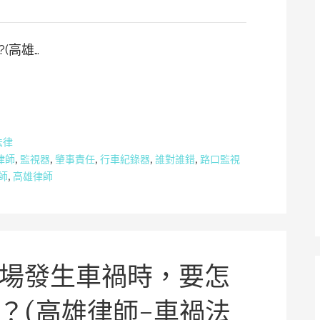
(高雄…
法律
律師
,
監視器
,
肇事責任
,
行車紀錄器
,
誰對誰錯
,
路口監視
師
,
高雄律師
場發生車禍時，要怎
？(高雄律師-車禍法