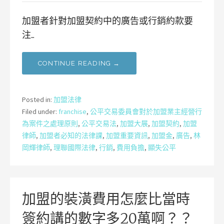
加盟者針對加盟契約中的廣告或行銷約款要
注…
CONTINUE READING →
Posted in:
加盟法律
Filed under:
franchise
,
公平交易委員會對於加盟業主經營行
為案件之處理原則
,
公平交易法
,
加盟大展
,
加盟契約
,
加盟
律師
,
加盟者必知的法律課
,
加盟重要資訊
,
加盟金
,
廣告
,
林
岡輝律師
,
理聯國際法律
,
行銷
,
費用負擔
,
顯失公平
加盟的裝潢費用怎麼比當時
簽約講的數字多20萬啊？？