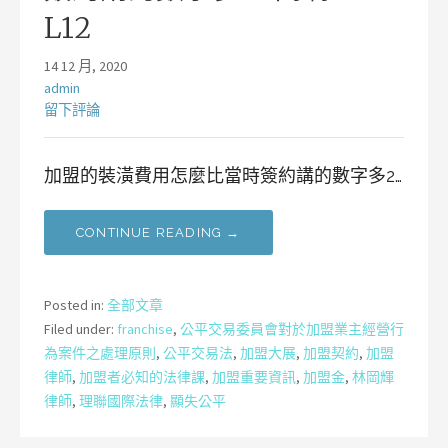
L12
14 12 月, 2020
admin
留下評論
加盟的裝潢費用怎麼比當時簽約講的數字多2…
CONTINUE READING →
Posted in:
全部文章
Filed under:
franchise
,
公平交易委員會對於加盟業主經營行
為案件之處理原則
,
公平交易法
,
加盟大展
,
加盟契約
,
加盟
律師
,
加盟者必知的法律課
,
加盟重要資訊
,
加盟金
,
林岡輝
律師
,
理聯國際法律
,
顯失公平