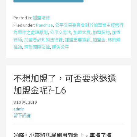
Posted in:
加盟法律
Filed under:
franchise
,
公平交易委員會對於加盟業主經營行
為案件之處理原則
,
公平交易法
,
加盟大展
,
加盟契約
,
加盟
律師
,
加盟者必知的法律課
,
加盟重要資訊
,
加盟金
,
林岡輝
律師
,
理聯國際法律
,
顯失公平
不想加盟了，可否要求退還
加盟金呢?-L6
8 10 月, 2019
admin
留下評論
啪嗒!! 小豪將馬桶刷甩到地上，再擦了擦…