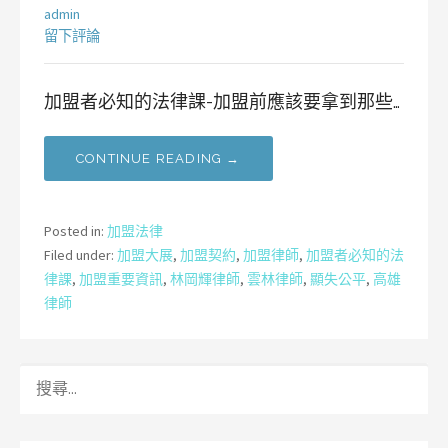
admin
留下評論
加盟者必知的法律課-加盟前應該要拿到那些…
CONTINUE READING →
Posted in:
加盟法律
Filed under:
加盟大展
,
加盟契約
,
加盟律師
,
加盟者必知的法
律課
,
加盟重要資訊
,
林岡輝律師
,
雲林律師
,
顯失公平
,
高雄
律師
搜
尋
關
鍵