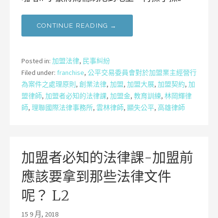
CONTINUE READING →
Posted in:
加盟法律
,
民事糾紛
Filed under:
franchise
,
公平交易委員會對於加盟業主經營行
為案件之處理原則
,
創業法律
,
加盟
,
加盟大展
,
加盟契約
,
加
盟律師
,
加盟者必知的法律課
,
加盟金
,
教育訓練
,
林岡輝律
師
,
理聯國際法律事務所
,
雲林律師
,
顯失公平
,
高雄律師
加盟者必知的法律課-加盟前
應該要拿到那些法律文件
呢？ L2
15 9 月, 2018