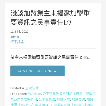
淺談加盟業主未揭露加盟重
要資訊之民事責任L9
11 3 月, 2020
admin
留下評論
業主未揭露加盟重要資訊之民事責任 &nb…
CONTINUE READING →
Posted in:
加盟法律
Filed under:
franchise
,
公平交易委員會對於加盟業主經營行
為案件之處理原則
,
公平交易法
,
加盟大展
,
加盟契約
,
加盟
律師
,
加盟者必知的法律課
,
加盟重要資訊
,
加盟金
,
林岡輝