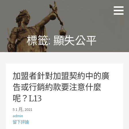
略
理
追求
過
聯
正
國
內
際
義、
容
法
熱
律
情、
標籤:
顯失公平
事
務
同理
所
及完
林
美
岡
輝
律
師
加盟者針對加盟契約中的廣
告或行銷約款要注意什麼
呢？L13
5 1 月, 2021
admin
留下評論